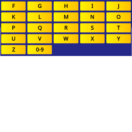
F
G
H
I
J
K
L
M
N
O
P
Q
R
S
T
U
V
W
X
Y
Z
0-9