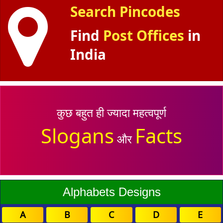
Search Pincodes
Find
Post Offices
in
India
कुछ बहुत ही ज्यादा महत्वपूर्ण
Slogans
Facts
और
Alphabets Designs
A
B
C
D
E