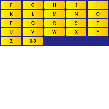
F
G
H
I
J
K
L
M
N
O
P
Q
R
S
T
U
V
W
X
Y
Z
0-9