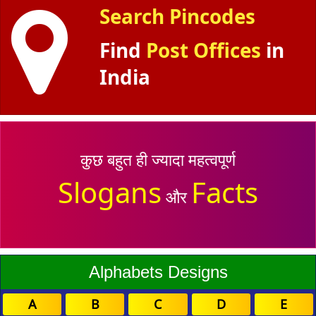
Search Pincodes
Find
Post Offices
in
India
कुछ बहुत ही ज्यादा महत्वपूर्ण
Slogans
Facts
और
Alphabets Designs
A
B
C
D
E