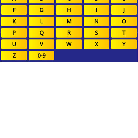
F
G
H
I
J
K
L
M
N
O
P
Q
R
S
T
U
V
W
X
Y
Z
0-9