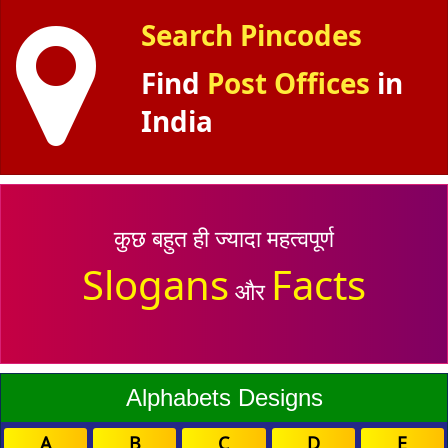
Search Pincodes
Find
Post Offices
in
India
कुछ बहुत ही ज्यादा महत्वपूर्ण
Slogans
Facts
और
Alphabets Designs
A
B
C
D
E