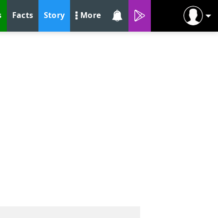
s
Facts
Story
More