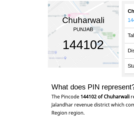
Ch
Chuharwali
14
PUNJAB
Ta
144102
Dis
St
What does PIN represent
The Pincode
144102 of Chuharwali
r
Jalandhar revenue district which co
Region region.