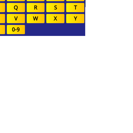
Q
R
S
T
V
W
X
Y
0-9