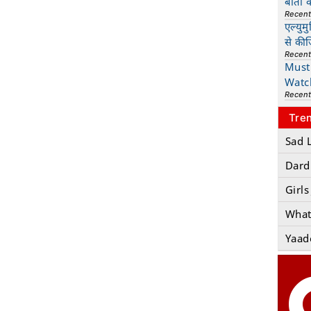
बातों 
Recen
एल्युम
से की
Recen
Must 
Watc
Recen
Tre
Sad 
Dard
Girls
What
Yaad