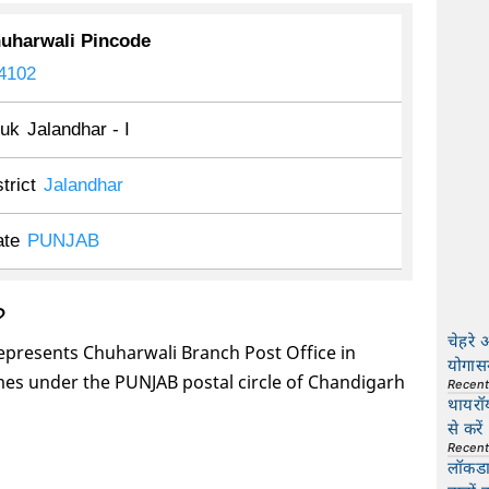
uharwali Pincode
4102
luk
Jalandhar - I
trict
Jalandhar
ate
PUNJAB
?
चेहरे 
epresents Chuharwali Branch Post Office in
योगास
mes under the PUNJAB postal circle of Chandigarh
Recen
थायरॉ
से करें
Recen
लॉकडाउ