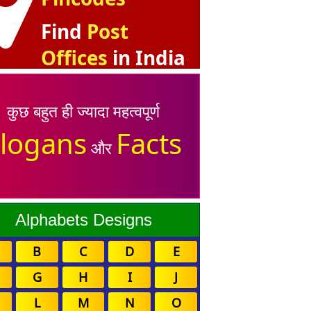
Find
Post
Offices
in India
कुछ बहुत ही ज्यादा महत्वपूर्ण
logans
Facts
और
Alphabets Designs
B
C
D
E
G
H
I
J
L
M
N
O