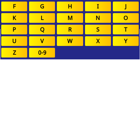
F
G
H
I
J
K
L
M
N
O
P
Q
R
S
T
U
V
W
X
Y
Z
0-9