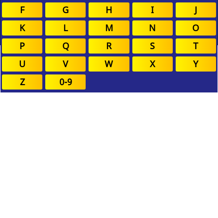
F
G
H
I
J
K
L
M
N
O
P
Q
R
S
T
U
V
W
X
Y
Z
0-9