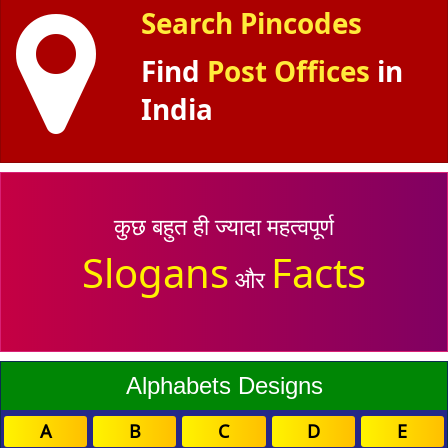
Search Pincodes
Find
Post Offices
in
India
कुछ बहुत ही ज्यादा महत्वपूर्ण
Slogans
Facts
और
Alphabets Designs
A
B
C
D
E