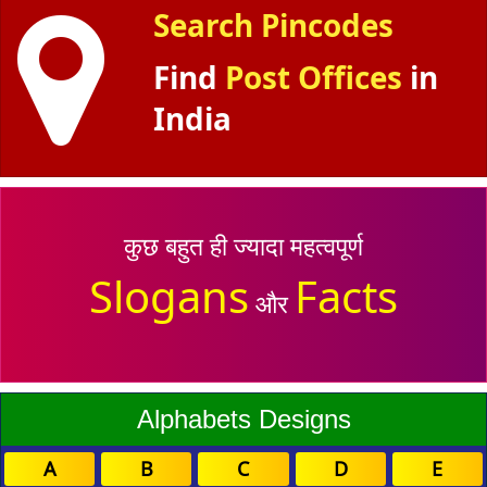
Search Pincodes
Find
Post Offices
in
India
कुछ बहुत ही ज्यादा महत्वपूर्ण
Slogans
Facts
और
Alphabets Designs
A
B
C
D
E