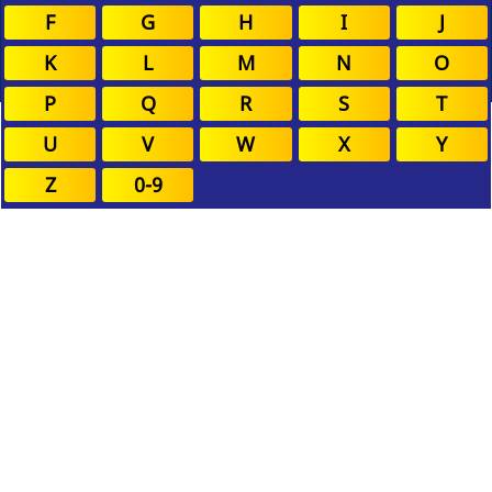
F
G
H
I
J
K
L
M
N
O
P
Q
R
S
T
U
V
W
X
Y
Z
0-9