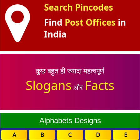
Search Pincodes
Find
Post Offices
in
India
कुछ बहुत ही ज्यादा महत्वपूर्ण
Slogans
Facts
और
Alphabets Designs
A
B
C
D
E