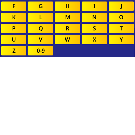
F
G
H
I
J
K
L
M
N
O
P
Q
R
S
T
U
V
W
X
Y
Z
0-9