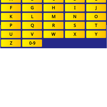
F
G
H
I
J
K
L
M
N
O
P
Q
R
S
T
U
V
W
X
Y
Z
0-9