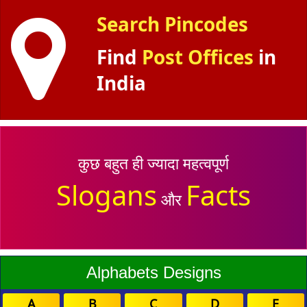
Search Pincodes
Find
Post Offices
in
India
कुछ बहुत ही ज्यादा महत्वपूर्ण
Slogans
Facts
और
Alphabets Designs
A
B
C
D
E