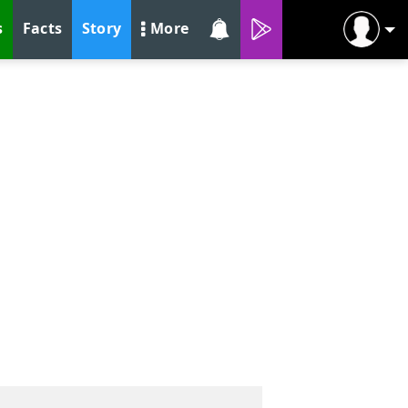
s
Facts
Story
More