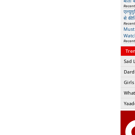
बातों 
Recen
एल्युम
से की
Recen
Must 
Watc
Recen
Tre
Sad 
Dard
Girls
What
Yaad