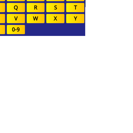
Q
R
S
T
V
W
X
Y
0-9