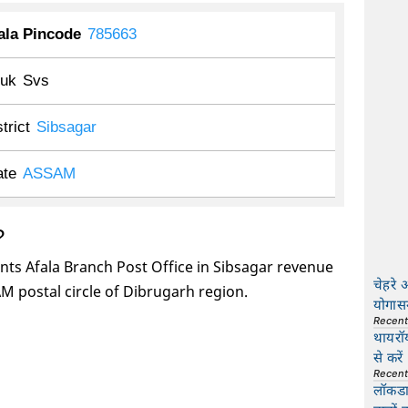
ala Pincode
785663
luk
Svs
trict
Sibsagar
ate
ASSAM
?
ts Afala Branch Post Office in Sibsagar revenue
चेहरे 
M postal circle of Dibrugarh region.
योगास
Recen
थायरॉ
से करें
Recen
लॉकडाउ