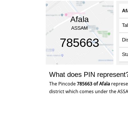
Af
Afala
Ta
ASSAM
785663
Dis
St
What does PIN represent
The Pincode
785663 of Afala
represen
district which comes under the ASSA