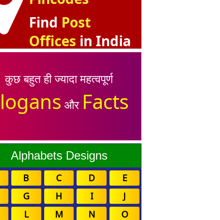
Find
Post
Offices
in India
कुछ बहुत ही ज्यादा महत्वपूर्ण
logans
Facts
और
Alphabets Designs
B
C
D
E
G
H
I
J
L
M
N
O