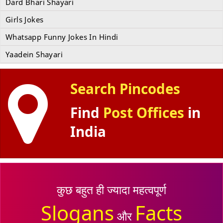
Dard Bhari Shayari
Girls Jokes
Whatsapp Funny Jokes In Hindi
Yaadein Shayari
Search Pincodes
Find
Post Offices
in
India
कुछ बहुत ही ज्यादा महत्वपूर्ण
Slogans
Facts
और