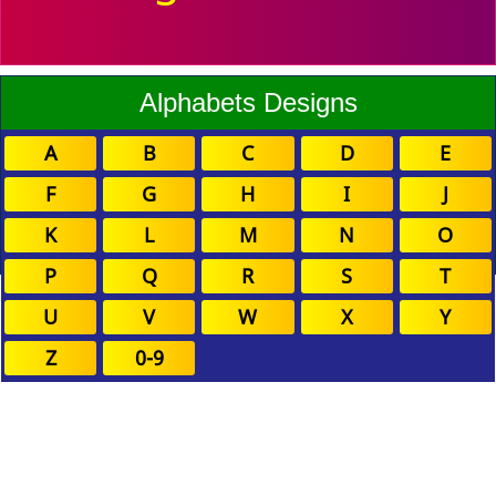
Alphabets Designs
A
B
C
D
E
F
G
H
I
J
K
L
M
N
O
P
Q
R
S
T
U
V
W
X
Y
Z
0-9