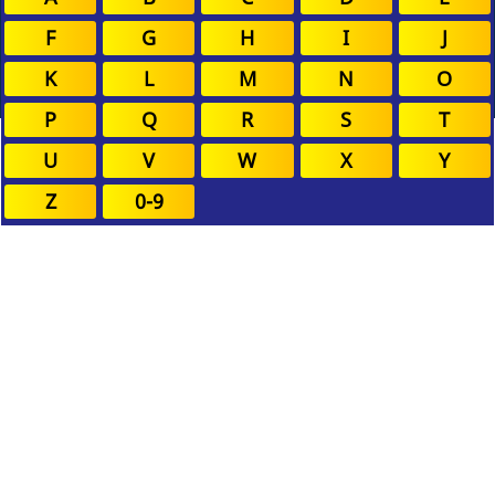
F
G
H
I
J
K
L
M
N
O
P
Q
R
S
T
U
V
W
X
Y
Z
0-9