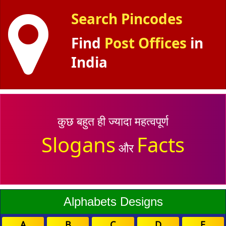
Search Pincodes
Find
Post Offices
in
India
कुछ बहुत ही ज्यादा महत्वपूर्ण
Slogans
Facts
और
Alphabets Designs
A
B
C
D
E