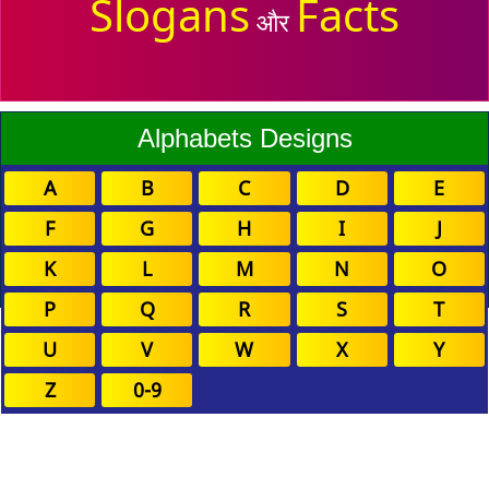
Slogans
Facts
और
Alphabets Designs
A
B
C
D
E
F
G
H
I
J
K
L
M
N
O
P
Q
R
S
T
U
V
W
X
Y
Z
0-9