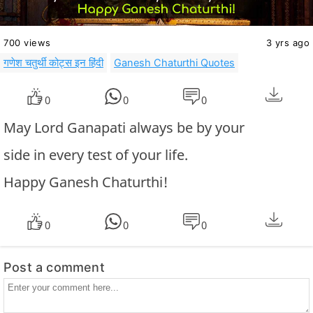
700 views
3 yrs ago
गणेश चतुर्थी कोट्स इन हिंदी
Ganesh Chaturthi Quotes
0
0
0
May Lord Ganapati always be by your
side in every test of your life.
Happy Ganesh Chaturthi!
0
0
0
Post a comment