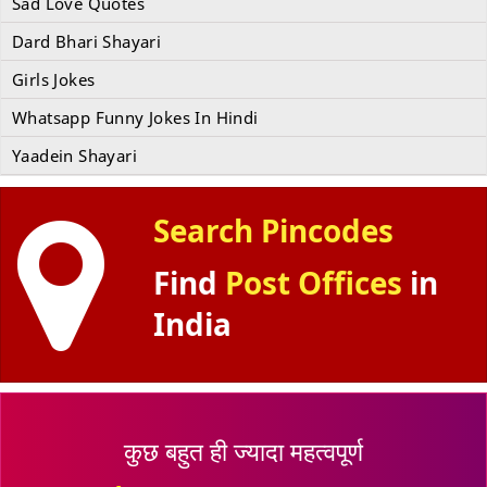
Sad Love Quotes
Dard Bhari Shayari
Girls Jokes
Whatsapp Funny Jokes In Hindi
Yaadein Shayari
Search Pincodes
Find
Post Offices
in
India
कुछ बहुत ही ज्यादा महत्वपूर्ण