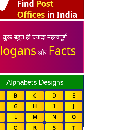
Find
Post
Offices
in India
कुछ बहुत ही ज्यादा महत्वपूर्ण
logans
Facts
और
Alphabets Designs
B
C
D
E
G
H
I
J
L
M
N
O
Q
R
S
T