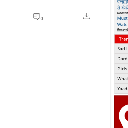
एल्युम
से की
Recen
Must 
0
Watc
Recen
Tre
Sad 
Dard
Girls
What
Yaad