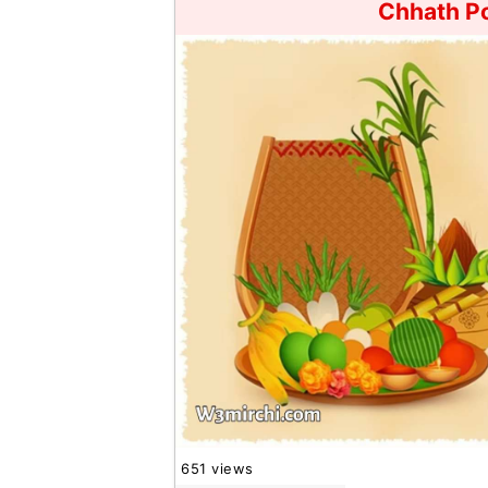
Chhath Po
651 views