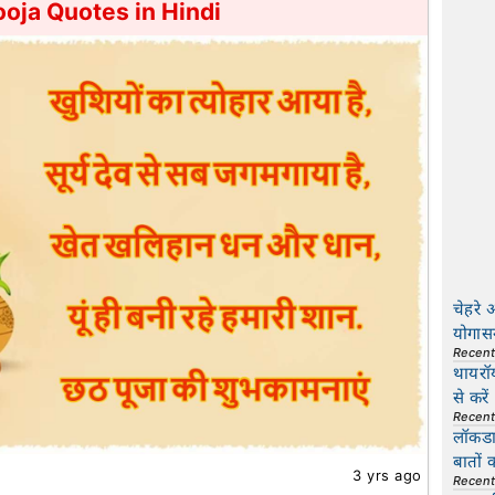
oja Quotes in Hindi
चेहरे 
योगास
Recen
थायरॉ
से करें
Recen
लॉकडाउ
बातों 
3 yrs ago
Recen