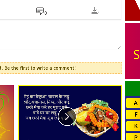
0
S
 Be the first to write a comment!
A
F
K
P