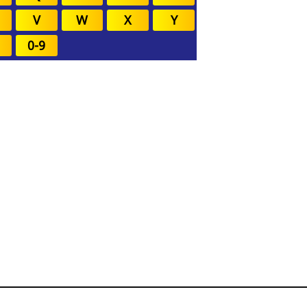
V
W
X
Y
0-9