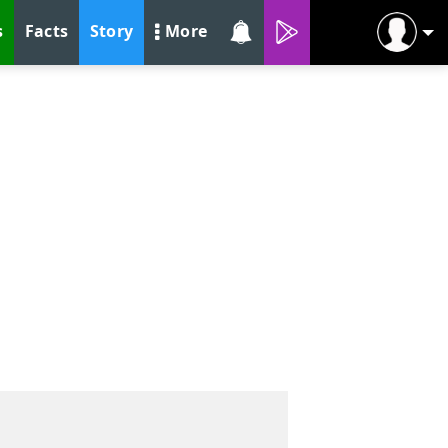
s
Facts
Story
More