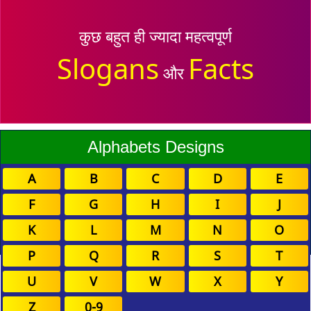
कुछ बहुत ही ज्यादा महत्वपूर्ण
Slogans
Facts
और
Alphabets Designs
A
B
C
D
E
F
G
H
I
J
K
L
M
N
O
P
Q
R
S
T
U
V
W
X
Y
Z
0-9