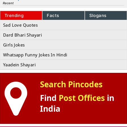
Recent
Trending
Facts
Slogans
Sad Love Quotes
Dard Bhari Shayari
Girls Jokes
Whatsapp Funny Jokes In Hindi
Yaadein Shayari
Search Pincodes
Find
Post Offices
in
India