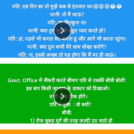
पति: इस दिन का तो मुझे कब से इंतजार था।😝😝😝😂😂
पत्नी: तो मैं जाऊं?
पति: ना, बिल्कुल ना।
पत्नी: क्या तुम मुझसे बहुत प्यार करते हो?
पति: हां, पहले भी करता था, करता हूं और आगे भी करता रहूंगा।
पत्नी: क्या तुम कभी मेरे साथ धोखा करोगे?
पति: ना, इससे अच्छा तो यह होगा कि मैं मर ही जाऊं।
पत्नी: क्या तुम मुझे हमेशा प्यार करोगे?
पति: हमेशा।
पत्नी: क्या तुम मुझे कभी मारोगे?
Govt. Office में नौकरी करते बीमार पति से उसकी बीवी बोली:
पति: ना, मैं ऐसा आदमी नहीं हूं।
इस बार किसी जानवर के डाक्टर को दिखाओ
।
पत्नी: मैं, क्या तुम पर भरोसा कर सकती हूं।
तभी आप ठीक होगे।
पति: हां।
पति ने पूछा : वो क्यों?
पत्नी: ओ हो... डार्लिंग।👍
बीवी:
शादी के बाद:
1) रोज सुबह मुर्गे की तरह जल्दी उठ जाते हो
कृपया इसे नीचे से ऊपर की ओर पढ़ें।
2) घोडे की तरह भाग कर duty चले जाते हो।