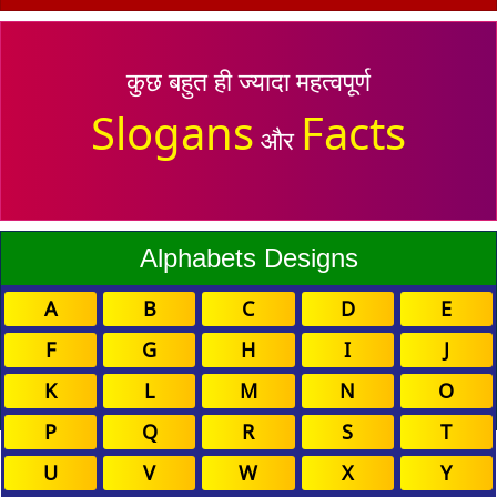
कुछ बहुत ही ज्यादा महत्वपूर्ण
Slogans
Facts
और
Alphabets Designs
A
B
C
D
E
F
G
H
I
J
K
L
M
N
O
P
Q
R
S
T
U
V
W
X
Y