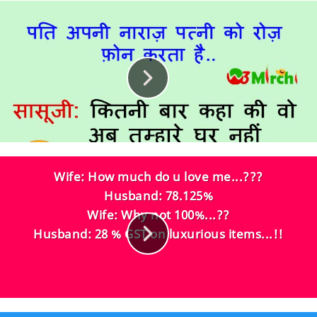
Wife:
How much do u love me...???
Husband:
78.125%
Wife:
Why not 100%...??
Husband:
28 % GST on luxurious items...!!