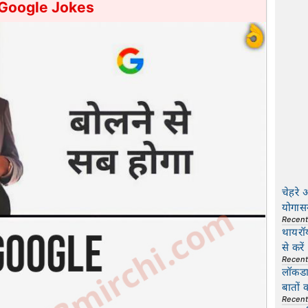
Google Jokes
चेहरे 
योगास
Recen
थायरॉ
से करें
Recen
लॉकडाउ
बातों 
Recen