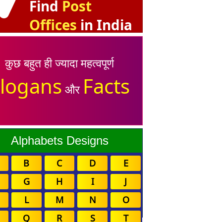
Find
Post
Offices
in India
कुछ बहुत ही ज्यादा महत्वपूर्ण
logans
Facts
और
Alphabets Designs
B
C
D
E
G
H
I
J
L
M
N
O
Q
R
S
T