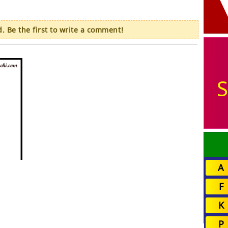
 Be the first to write a comment!
S
A
F
K
P