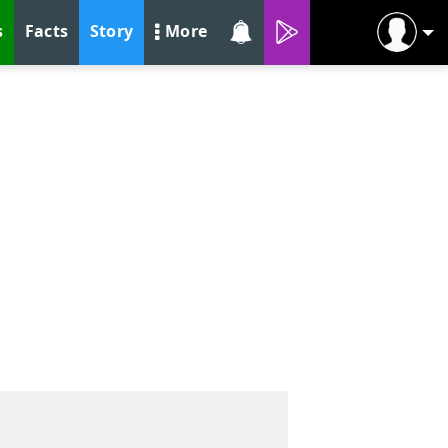
s
Facts
Story
More