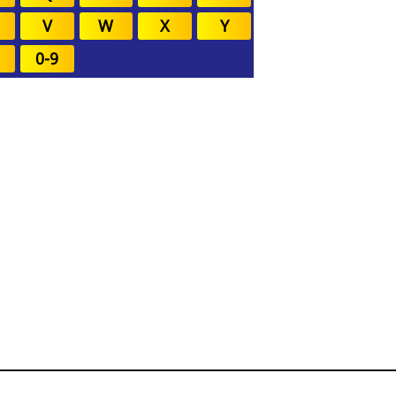
V
W
X
Y
0-9