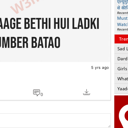
एल्युम
से की
Recen
Must 
Watc
Recen
Tre
Sad 
Dard
5 yrs ago
Girls
What
Yaad
0