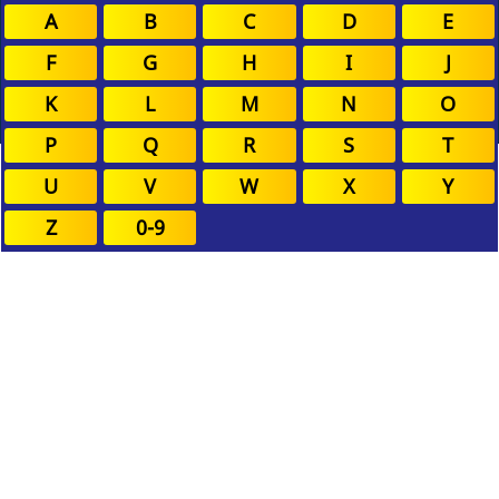
A
B
C
D
E
F
G
H
I
J
K
L
M
N
O
P
Q
R
S
T
U
V
W
X
Y
Z
0-9