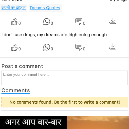
सपनों पर कोट्स
Dreams Quotes
0
0
0
I don't use drugs, my dreams are frightening enough.
0
0
0
Post a comment
Comments
No comments found. Be the first to write a comment!