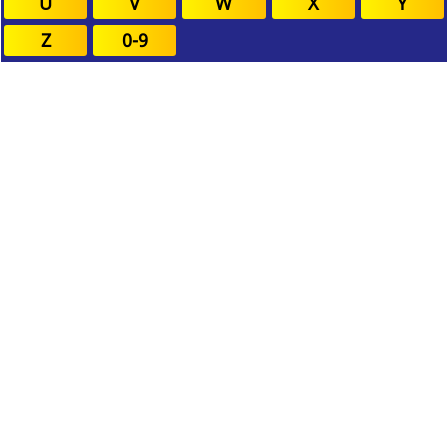
U
V
W
X
Y
Z
0-9