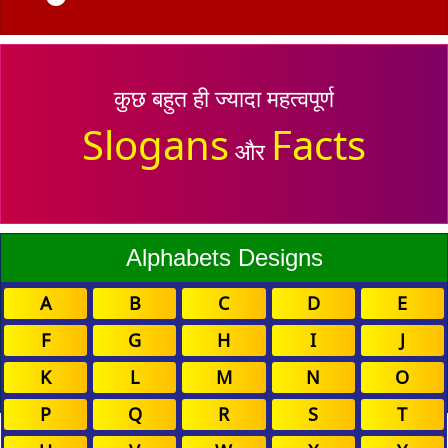
कुछ बहुत ही ज्यादा महत्वपूर्ण
Slogans
Facts
और
Alphabets Designs
A
B
C
D
E
F
G
H
I
J
K
L
M
N
O
P
Q
R
S
T