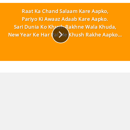
Raat Ka Chand Salaam Kare Aapko,
Pariyo Ki Awaaz Adaab Kare Aapko.
Sari Dunia Ko Khush Rakhne Wala Khuda,
New Year Ke Har Pal Me Khush Rakhe Aapko…