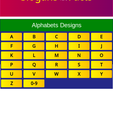
Alphabets Designs
A
B
C
D
E
F
G
H
I
J
K
L
M
N
O
P
Q
R
S
T
U
V
W
X
Y
Z
0-9