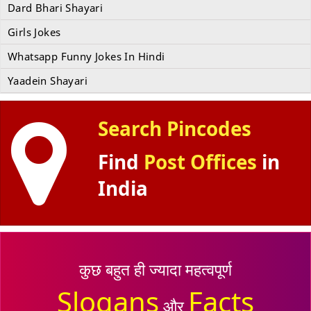
Dard Bhari Shayari
Girls Jokes
Whatsapp Funny Jokes In Hindi
Yaadein Shayari
Search Pincodes
Find
Post Offices
in
India
कुछ बहुत ही ज्यादा महत्वपूर्ण
Slogans
Facts
और