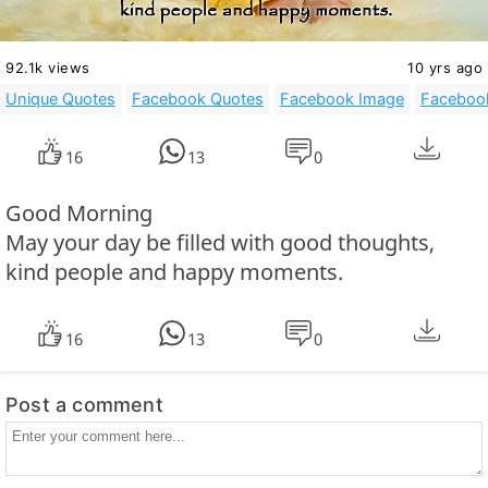
92.1k views
10 yrs ago
Unique Quotes
Facebook Quotes
Facebook Image
Facebook
16
13
0
Good Morning
May your day be filled with good thoughts,
kind people and happy moments.
16
13
0
Post a comment