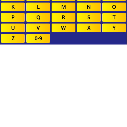
K
L
M
N
O
P
Q
R
S
T
U
V
W
X
Y
Z
0-9