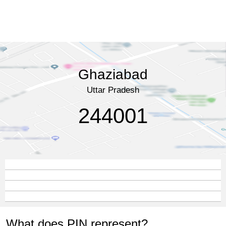
Ghaziabad
Uttar Pradesh
244001
What does PIN represent?