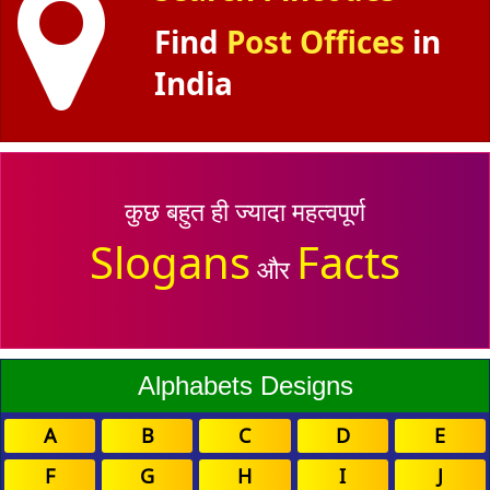
Find
Post Offices
in
India
कुछ बहुत ही ज्यादा महत्वपूर्ण
Slogans
Facts
और
Alphabets Designs
A
B
C
D
E
F
G
H
I
J