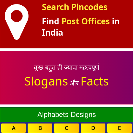
Search Pincodes
Find
Post Offices
in
India
कुछ बहुत ही ज्यादा महत्वपूर्ण
Slogans
Facts
और
Alphabets Designs
A
B
C
D
E