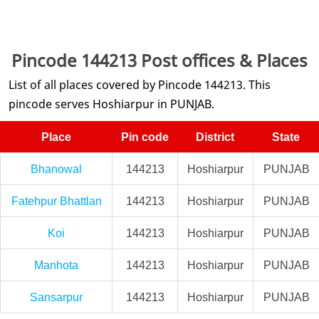
Pincode 144213 Post offices & Places
List of all places covered by Pincode 144213. This
pincode serves Hoshiarpur in PUNJAB.
Place
Pin code
District
State
Bhanowal
144213
Hoshiarpur
PUNJAB
Fatehpur Bhattlan
144213
Hoshiarpur
PUNJAB
Koi
144213
Hoshiarpur
PUNJAB
Manhota
144213
Hoshiarpur
PUNJAB
Sansarpur
144213
Hoshiarpur
PUNJAB