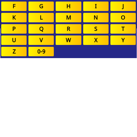
F
G
H
I
J
K
L
M
N
O
P
Q
R
S
T
U
V
W
X
Y
Z
0-9