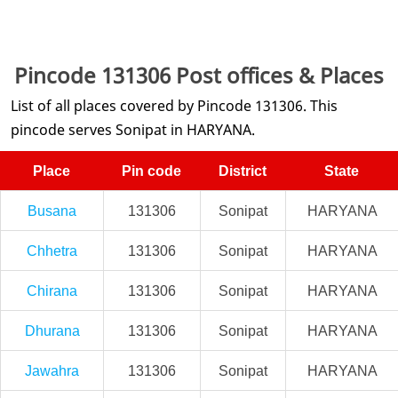
Pincode 131306 Post offices & Places
List of all places covered by Pincode 131306. This
pincode serves Sonipat in HARYANA.
Place
Pin code
District
State
Busana
131306
Sonipat
HARYANA
Chhetra
131306
Sonipat
HARYANA
Chirana
131306
Sonipat
HARYANA
Dhurana
131306
Sonipat
HARYANA
Jawahra
131306
Sonipat
HARYANA