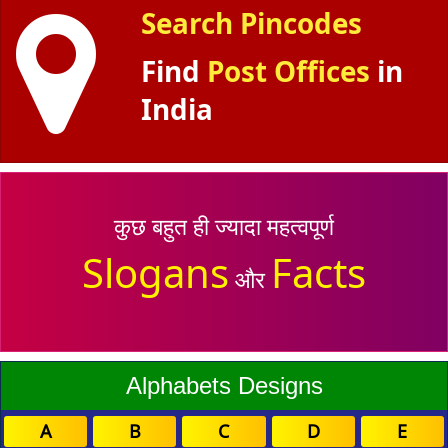
Search Pincodes
Find
Post Offices
in
India
कुछ बहुत ही ज्यादा महत्वपूर्ण
Slogans
Facts
और
Alphabets Designs
A
B
C
D
E