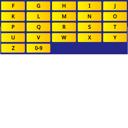
F
G
H
I
J
K
L
M
N
O
P
Q
R
S
T
U
V
W
X
Y
Z
0-9