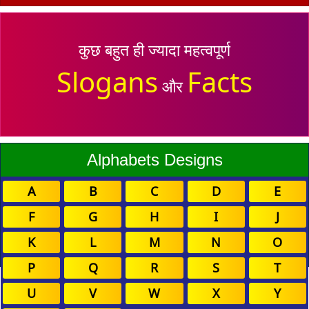
कुछ बहुत ही ज्यादा महत्वपूर्ण
Slogans
Facts
और
Alphabets Designs
A
B
C
D
E
F
G
H
I
J
K
L
M
N
O
P
Q
R
S
T
U
V
W
X
Y