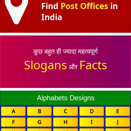
Find
Post Offices
in
India
कुछ बहुत ही ज्यादा महत्वपूर्ण
Slogans
Facts
और
Alphabets Designs
A
B
C
D
E
F
G
H
I
J