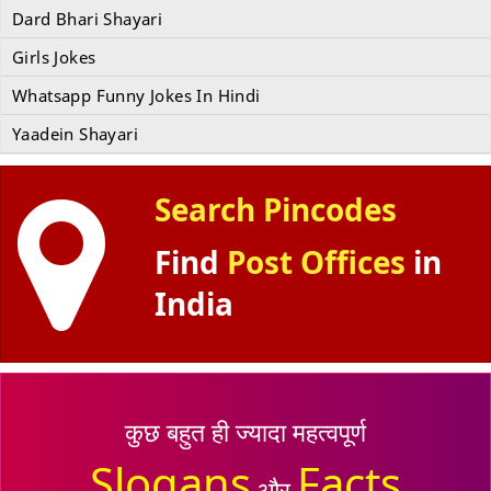
Dard Bhari Shayari
Girls Jokes
Whatsapp Funny Jokes In Hindi
Yaadein Shayari
Search Pincodes
Find
Post Offices
in
India
कुछ बहुत ही ज्यादा महत्वपूर्ण
Slogans
Facts
और