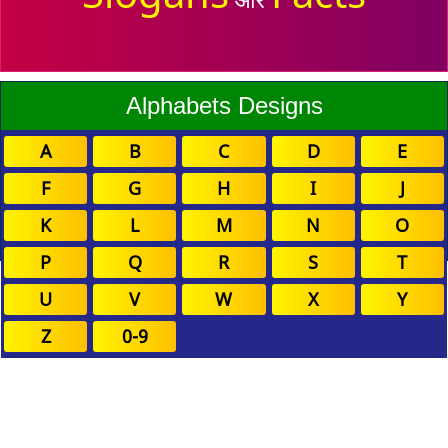
Alphabets Designs
A
B
C
D
E
F
G
H
I
J
K
L
M
N
O
P
Q
R
S
T
U
V
W
X
Y
Z
0-9